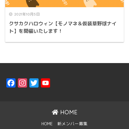
2021年10月5日
クサカクハロウィン【モノマネ＆仮装草野球ナイ
ト】を開催いたします！
F
In
T
Y
a
st
w
o
ce
a
it
u
b
gr
t
T
HOME
o
a
er
u
HOME
新メンバー募集
o
m
b