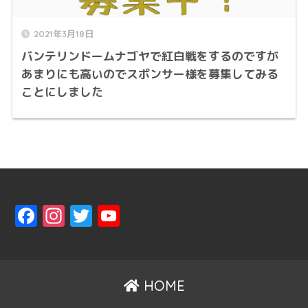
2021年3月18日
バンテリンドームナゴヤで紅白戦をするのですが
あまりにも高いのでスポンサー様を募集してみる
ことにしました
F
In
T
Y
a
st
w
o
ce
a
it
u
b
gr
t
T
HOME
o
a
er
u