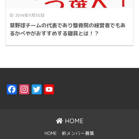
2018年11月30日
草野球チームの代表であり整骨院の経営者でもあ
るかべやがおすすめする寝具とは！？
F
In
T
Y
a
st
w
o
ce
a
it
u
b
gr
t
T
HOME
o
a
er
u
HOME
新メンバー募集
o
m
b