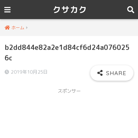
クサカク
ホーム
b2dd844e82a2e1d84cf6d24a076025
6c
2019年10月25日
スポンサー