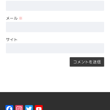
メール
※
サイト
F
In
T
Y